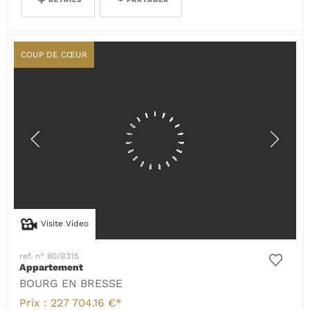
COUP DE CŒUR
Visite Video
ref. n° 60/B315
Appartement
BOURG EN BRESSE
Prix : 227 704.16 €*