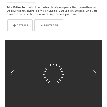
T4 - Faites le choix d'un cadre de vie unique à Bourg-en-Bresse
Découvrez un cadre de vie privilégié à Bourg-en-Bresse, une ville
dynamique où il fait bon vivre. Appréciée pour son...
DÉTAILS
PARTAGER