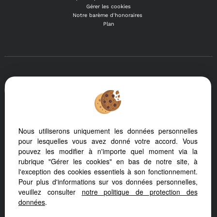
Gérer les cookies
Notre barème d'honoraires
Plan
Afin de vous offrir un confort de lecture permanent, depuis
votre PC, votre tablette ou votre smartphone, notre site
s'adapte automatiquement aux différents types d'écrans
Nous utiliserons uniquement les données personnelles
Logiciel immobilier
Création site internet
pour lesquelles vous avez donné votre accord. Vous
Référencement immobilier
pouvez les modifier à n'importe quel moment via la
rubrique "Gérer les cookies" en bas de notre site, à
l'exception des cookies essentiels à son fonctionnement.
Bourg En Bresse (01000)
Pour plus d'informations sur vos données personnelles,
veuillez consulter
notre politique de protection des
Diemoz (38790)
données
.
Marboz (01851)
Ecully (69130)