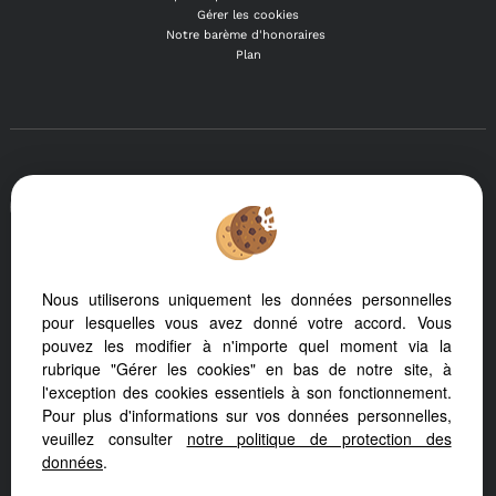
Gérer les cookies
Notre barème d'honoraires
Plan
Afin de vous offrir un confort de lecture permanent, depuis
votre PC, votre tablette ou votre smartphone, notre site
s'adapte automatiquement aux différents types d'écrans
Nous utiliserons uniquement les données personnelles
Logiciel immo
Création site immobilier
pour lesquelles vous avez donné votre accord. Vous
Référencement site immobilier
pouvez les modifier à n'importe quel moment via la
rubrique "Gérer les cookies" en bas de notre site, à
l'exception des cookies essentiels à son fonctionnement.
Bourg En Bresse (01000)
Pour plus d'informations sur vos données personnelles,
veuillez consulter
notre politique de protection des
Paris 8eme Arrondissement (75008)
données
.
Meillonnas (01370)
Diemoz (38790)