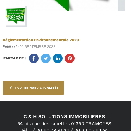
Réglementation Environnementale 2020
Publiée le
01 SEPTEMBRE 2022
PARTAGER :
TOUTES NOS ACTUALITÉS
C & H SOLUTIONS IMMOBILIERES
54 bis rue des rapettes
01390
TRAMOYES
Tél.
:
/
06 60 79 91 24 /
06 26 05 64 91